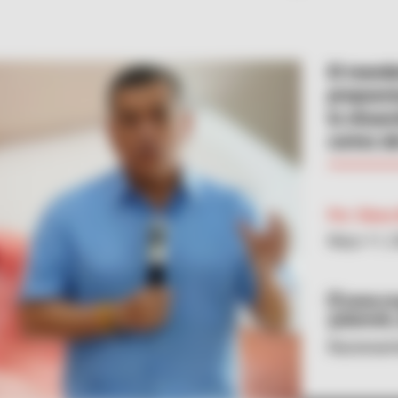
El manda
propuest
la situac
cortes de
Por:
Diana 
Mayo 11, 
www.mag
@dumek_
Racionam