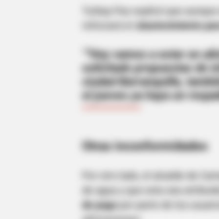
Turbay Paz explicó que aunque 
reforzará el a
bastecimiento par
"Hoy vamos a estar en al
solicitado propuestas de i
ciudad Barranquilla, tambi
el jueves ya haya un respal
BRAINBERRIES
Once Criticized For Her Figure, N
Otras inconformidades
Por otro lado, el alcalde de Ca
de agua y que esta sea atribui
de pago
por parte de los usuar