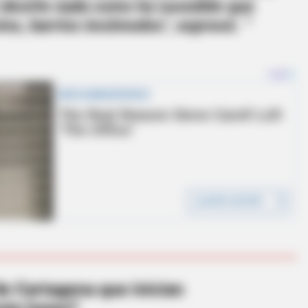
n decirle nada como ha sucedido que
tos, barrios incómodos", expresó.
de Cartagena que inician