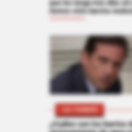
que los tenga tres días si
hemos visto barrios moles
LEA TAMBIÉN
¿Cuáles son los barrios 