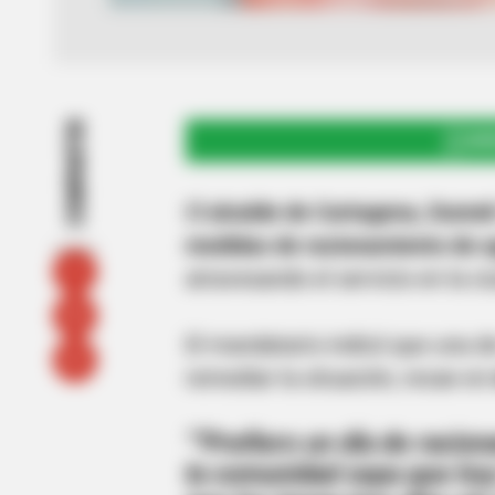
COMPARTIR
UNI
E
l alcalde de Cartagena, Dume
medidas de racionamiento de 
atravesando el servicio en la ci
El mandatario indicó que una d
remediar la situación, recae en
"
Prefiero un día de racio
la comunidad sepa que hoy