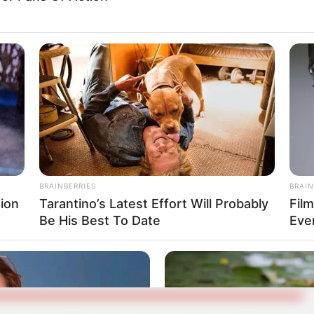
s
s medidas provisionales fueron debatidas en un
 donde concluyeron que la
Unidad de Gestión del
on carrotanques a los barrios con mayores
a
, especialmente en las zonas más vulnerables y
BRAINBERRIES
BRAIN
ion
Tarantino’s Latest Effort Will Probably
Fil
Be His Best To Date
Eve
agua en Cartagena: barrios más
iones e intermitencias