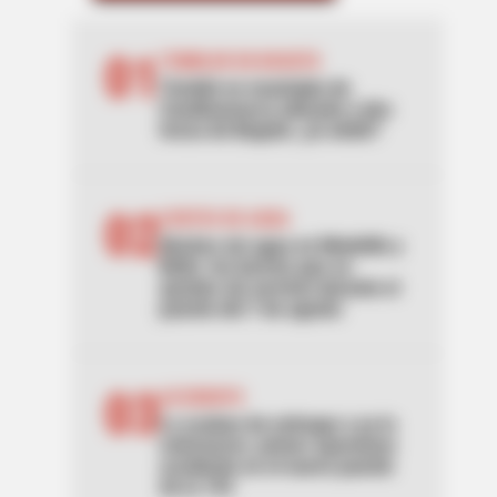
01
TEMBLOR EN BOGOTÁ
Tembló en municipio de
Cundinamarca ubicado a dos
horas de Bogotá: ¿lo sintió?
02
CORTES DE AGUA
Noches sin agua en Medellín y
Bello: los barrios que se
quedan sin servicio durante el
puente del 7 de agosto
03
ACCIDENTE
Lo acaban de entregar y ya lo
estrenaron: primer aparatoso
accidente en el nuevo puente
de la 153