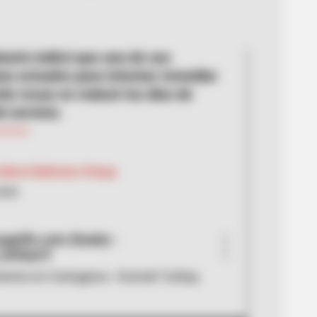
tario indicó que una de sus
as actuales para intentar remediar
ión recae en reducir los días de
l servicio.
María Ballestas Ortega
2026
nific.com (fondo) -
turbay/X
iento en Cartagena - Dumek Turbay