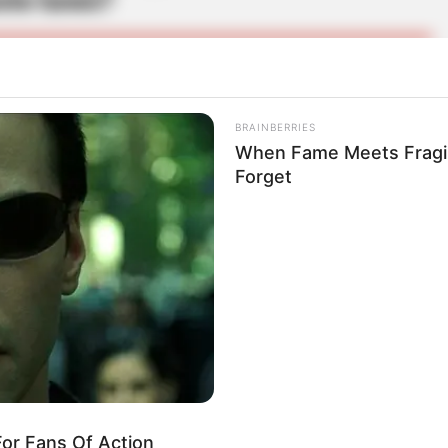
ste lunes?
BRAINBERRIES
e
martes 12 de mayo de 2026
entregarán a la
When Fame Meets Fragili
Forget
amiento
sobre la situación, con
posibilidad de
anejo de la misma.
ión llega a incluir la necesidad de c
onstruir una
niciarán una
discusión jurídica
sobre quién debe
fraestructura, si la concesión actual o el
e solicitado a la
Secretaría Jurídica de la
or Fans Of Action