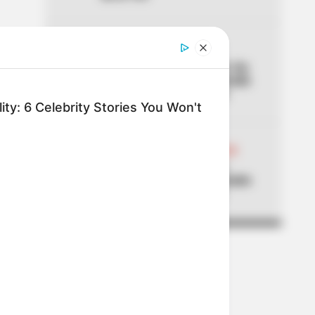
04
ALTAS TEMPERATURAS
El Tolima se está asando: los
municipios que han superado
los 40 °C de temperatura
ty: 6 Celebrity Stories You Won't
05
ABELARDO DE LA ESPRIELLA
Don Luis, el vendedor de
panela, estuvo en la posesión
del presidente Abelardo