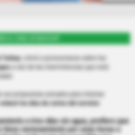
RSE AL CANAL DE WHATSAPP
k Turbay
, volvió a pronunciarse sobre las
agua
a raíz de las intermitencias que está
udad.
e sus propuestas actuales para intentar
reducir los días de cortes del servicio
:
namiento
a
tres días sin agua
, prefiero que
 tiene racionamiento por unas horas a