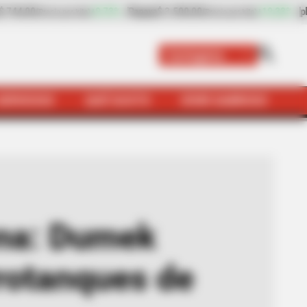
500,00
+19,33%
plátano hartón verde
$ 2.050,00
(Precio por kilo)
(Precio por kilo
Cartagena
SERVICIOS
QUÉ SUSTO
VIVIR SABROSO
olo día de cortes y carrotanques de apoyo
ena: Dumek
rrotanques de