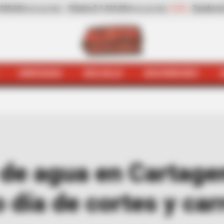
-7,23%
Zanahoria
$ 744,00
+9,73%
Papaya
$ 3.
Precio por kilo)
(Precio por kilo)
HINCHADA
BOLSILLO
BOCHINCHES
acionamiento de agua en Cartagena: Dumek propone un s
 de agua en Cartag
 día de cortes y ca