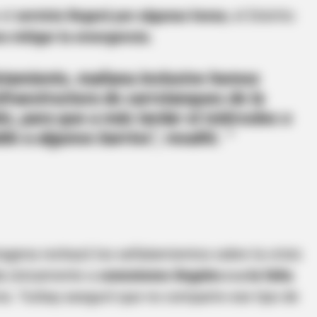
el
servicio llegará por algunas horas
, el Distrito
a mitigar la emergencia.
istamiento, mañana inclusive hemos
nfraestructura de carrotanques de la
én, para que a más tardar el miércoles o
do a algunos barrios", resaltó.
CTA FAVORITE
ow She's Turning Heads
Why this ordinary drink i
every day
rtagena rechazó los señalamientos sobre la crisis
da únicamente a
conexiones ilegales o a la falta
ios. Turbay aseguró que no comparte ese tipo de