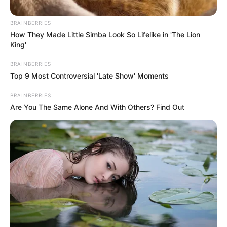
BRAINBERRIES
How They Made Little Simba Look So Lifelike in 'The Lion
King'
BRAINBERRIES
Top 9 Most Controversial 'Late Show' Moments
BRAINBERRIES
Are You The Same Alone And With Others? Find Out
Fotografía difundida por la comunidad
Denuncian falta de servicio de agua hace más de 10 días
Por:
Diana María Ballestas Ortega
Julio 4, 2026