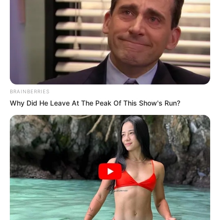
LEA TAMBIÉN
Bloquearon vía nacional en
Santander: comunidad protesta por
la falta de agua
BRAINBERRIES
Why Did He Leave At The Peak Of This Show's Run?