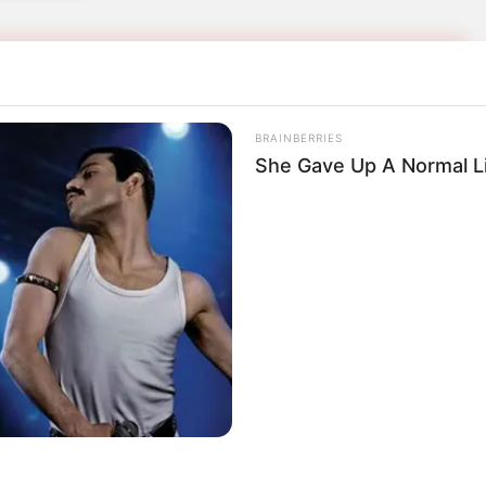
en El Carmen de Bolívar se agrava:
no Nacional
BRAINBERRIES
She Gave Up A Normal Li
 administraciones locales trabajan en
diciones de vida de la ciudadanía, el elevado
ectando esos esfuerzos y golpeando directamente
ó que durante años la región haya tenido que
on las fallas del sistema eléctrico, las pérdidas
erminan incluidos en la factura que reciben los