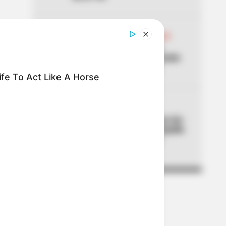
04
ABELARDO DE LA ESPRIELLA
Don Luis, el vendedor de
panela, estuvo en la posesión
del presidente Abelardo
fe To Act Like A Horse
05
CORTES DE LUZ
¡Se dañó el fin de semana! Air-
e cortará la luz en Barranquilla
y Luruaco este sábado y
domingo