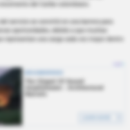
 crecimiento del Caribe colombiano.
del servicio se convirtió en una barrera para
uevas oportunidades, debido a que muchas
ue representan una carga cada vez mayor dentro