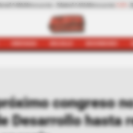
033,00
-7,23%
Zanahoria
$ 744,00
+9,73%
Pap
(Precio por kilo)
(Precio por kilo)
HINCHADA
BOLSILLO
BOCHINCHES
próximo congreso no
e Desarrollo hasta r