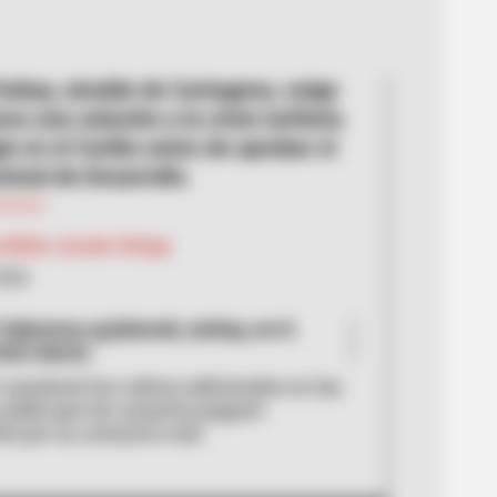
rbay, alcalde de Cartagena, exige
so una solución a la crisis tarifaria
ía en el Caribe antes de aprobar el
ional de Desarrollo.
 Belén Jurado Ortega
2026
Colprensa y@dumek_turbay, en X.
ión Alerta
 cuestionó los cobros adicionales en las
y pidió que los usuarios paguen
e por su consumo real.