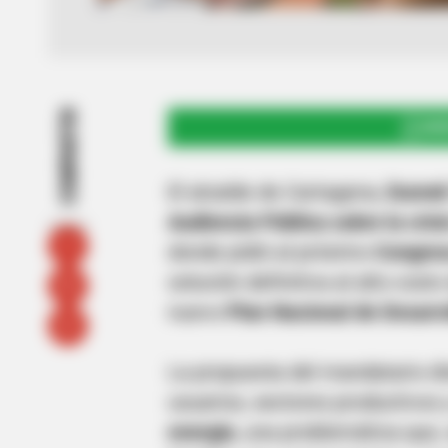
COMPARTIR
UNI
El alcalde de Cartagena,
Dumek
Audiencia Pública sobre la crisi
donde pidió al próximo
Congres
solución definitiva al alto cost
nuevo
Plan Nacional de Desarro
La propuesta del mandatario di
usuarios, sectores productivos 
energía
, una problemática que,