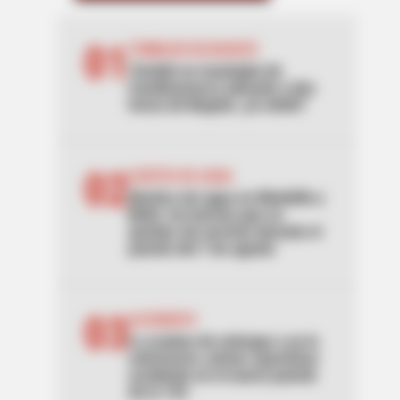
01
TEMBLOR EN BOGOTÁ
Tembló en municipio de
Cundinamarca ubicado a dos
horas de Bogotá: ¿lo sintió?
02
CORTES DE AGUA
Noches sin agua en Medellín y
Bello: los barrios que se
quedan sin servicio durante el
puente del 7 de agosto
03
ACCIDENTE
Lo acaban de entregar y ya lo
estrenaron: primer aparatoso
accidente en el nuevo puente
de la 153