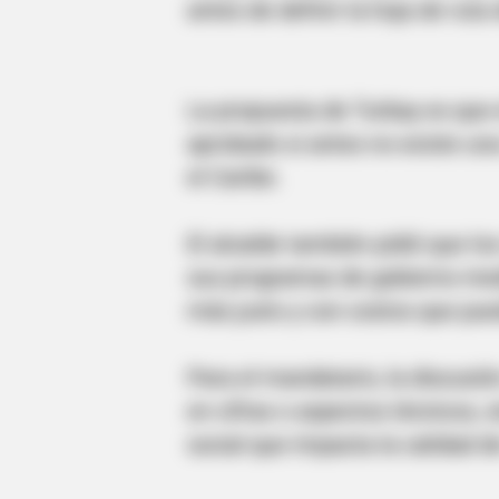
antes de definir la hoja de ruta
La propuesta de Turbay es que
aprobado si antes no existe una 
el Caribe.
CTA LOVE
Why everything you thought you 
El alcalde también pidió que lo
be wrong
sus programas de gobierno medi
más justo y con costos que pue
Para el mandatario, la discusi
en cifras o aspectos técnicos,
social que impacta la calidad d