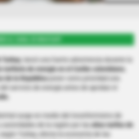
RSE AL CANAL DE WHATSAPP
 Turbay
, lanzó una fuerte advertencia durante la
s tarifaria de energía en el Caribe colombiano
,
o de la República
poner como prioridad una
o del servicio de energía antes de aprobar el
llo
.
strital surge en medio del inconformismo de
y autoridades de la región por las
altas tarifas de
 según Turbay, afecta la economía de las