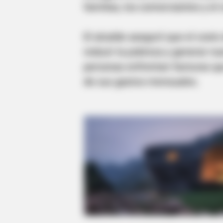
familias, los comerciantes y el
El alcalde aseguró que el costo 
reducir la pobreza y generar n
personas enfrentan facturas q
de sus gastos mensuales.