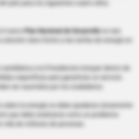
 del país para los siguientes cuatro años.
 el nuevo
Plan Nacional de Desarrollo
no sea
solución clara frente a las tarifas de energía en
BRAINBERRIES
knew about water might
Unveiling Hypocrisy: 15
s candidatos a la Presidencia incluyan dentro de
das específicas para garantizar un servicio
dan ser asumidos por los ciudadanos.
ón sobre la energía no debe quedarse únicamente
 sino que debe analizarse como un problema
e vida de millones de personas.