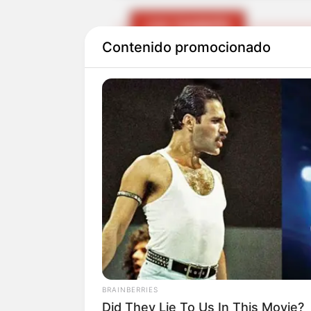
LEA TAMBIÉN
Contenido promocionado
Crisis por falta de agua 
hacen llamado al Gobier
Turbay señaló que mientras las
programas para mejorar las con
valor de la energía termina af
el bolsillo de los habitantes.
El mandatario también cuestion
asumir problemas relacionados c
de energía y otros cobros que t
BRAINBERRIES
usuarios.
Did They Lie To Us In This Movie?