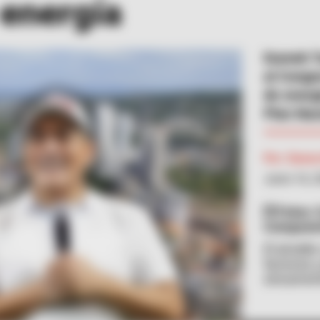
 energía
Dumek Tu
al Congre
de energ
Plan Nac
Por:
Danna
Junio 16, 
Fotos: 
Composic
El alcalde
facturas 
únicament