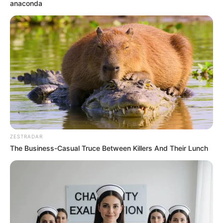
anaconda
LEA TAMBIÉN
Yamil rindió cuentas por el 2025:
así es el balance de su gestión
como gobernador de Bolívar
Otra indicación es
esperar unos minutos antes de volver
a encender los equipos
cuando regrese la energía,
especialmente aquellos que requieren mayor consumo
eléctrico, como aires acondicionados o neveras.
ZESTRADAR
The Business-Casual Truce Between Killers And Their Lunch
De igual forma, la empresa sugiere
revisar el estado de
las instalaciones eléctricas
en las viviendas,
incluyendo
cables y enchufes,
y realizar mantenimientos preventivos
cuando sea necesario. Para este tipo de trabajos, se
recomienda acudir a personal certificado.
Finalmente,
Afinia recordó que los usuarios
pueden