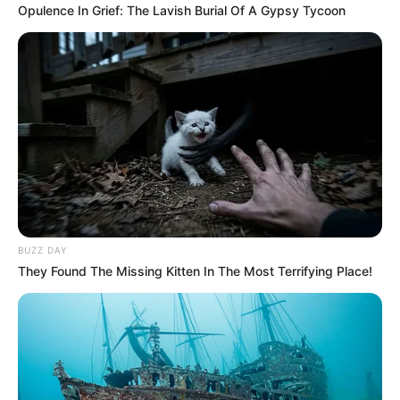
COMPARTIR
Opulence In Grief: The Lavish Burial Of A Gypsy Tycoon
UNIRSE AL CANAL DE WHATSAPP
La empresa
Afinia
anunció que este
miércoles 1 de abril
de 2026
se realizarán
cortes de luz
programados en
municipios de Bolívar
, como parte de trabajos técnicos
sobre la red eléctrica.
Estas interrupciones hacen parte de un
plan que incluye
mantenimiento
,
reposición de infraestructura
,
normalización de equipos y ajustes en subestaciones.
BUZZ DAY
They Found The Missing Kitten In The Most Terrifying Place!
LEA TAMBIÉN
Millonaria inversión en el Jaime
Morón: Cartagena se alista para la
Libertadores entre expectativas y
retos