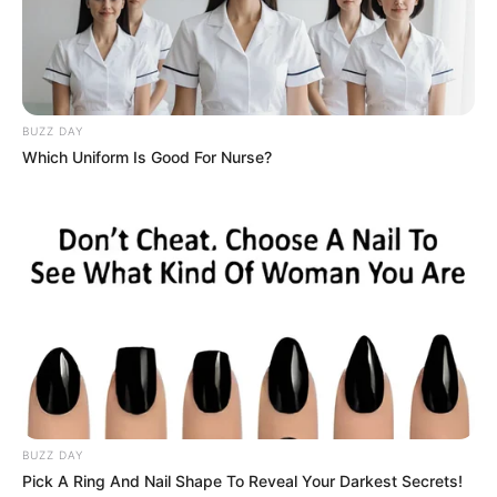
reportar novedades o consultar
información sobre el
servicio a
través de la línea 115,
su aplicación móvil
Afiniapp y los canales digitales donde se publica la
programación de trabajos.
BUZZ DAY
COMPARTIR
Which Uniform Is Good For Nurse?
ALERTA BOGOTÁ EN GOOGLE NEWS
TEMAS RELACIONADOS
CORTES DE LUZ
CORTES DE LUZ EN BOLÍVAR
CORTES DE LUZ EN CARTAGENA
AFINIA
INTERRUPCIÓN DEL SERVICIO DE ENERGÍA
BUZZ DAY
MANTÉNGASE EN ALERTA
Pick A Ring And Nail Shape To Reveal Your Darkest Secrets!