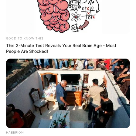
GOOD TO KNOW THIS
This 2-Minute Test Reveals Your Real Brain Age - Most
People Are Shocked!
Ilustración realizada con imágenes de Freepik
Cortes de luz en Cartagena y Bolívar
Por:
Elsa Barrera
Marzo 31, 2026
HABERION