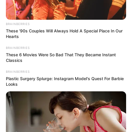
calor
BRAINBERRIES
Pico y placa para vehículos
These '90s Couples Will Always Hold A Special Place In Our
particulares
Hearts
BRAINBERRIES
These 6 Movies Were So Bad That They Became Instant
Classics
BRAINBERRIES
Plastic Surgery Splurge: Instagram Model's Quest For Barbie
Looks