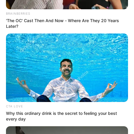
BRAINBERRIES
'The OC' Cast Then And Now - Where Are They 20 Years
Later?
@DATT_Cgena/X
Pico y placa en Cartagena
Por:
Elsa Barrera
CTA LOVE
Marzo 21, 2026
Why this ordinary drink is the secret to feeling your best
every day