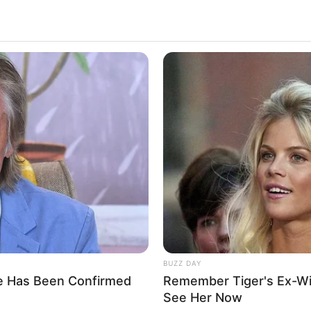
Aguas de
el racio
ajustes e
Por:
Elsa B
Junio 11, 
Diseñad
Racionami
BUZZ DAY
He Has Been Confirmed
Remember Tiger's Ex-Wi
See Her Now