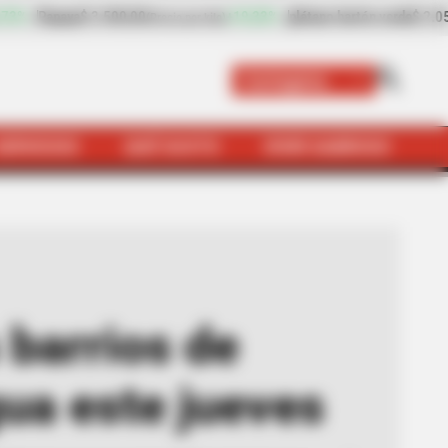
19,33%
plátano hartón verde
$ 2.050,00
-7,37%
Arroz de pri
(Precio por kilo)
Cartagena
SERVICIOS
QUÉ SUSTO
VIVIR SABROSO
a con racionamiento de agua este jueves
 barrios de
ua este jueves