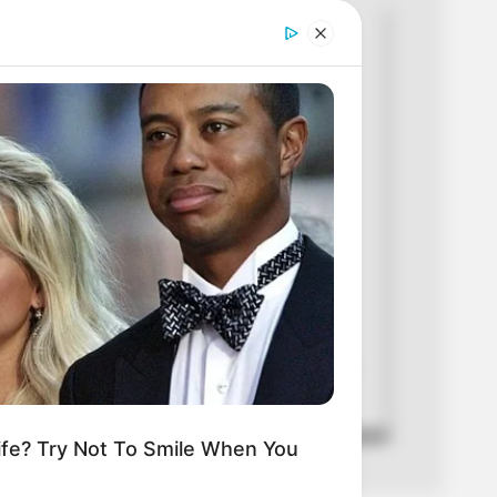
 Cartagena mantendrá este jueves
namiento en varios barrios por
n la distribución del servicio.
arrera
2026
o por Magnific/www.magnific.com
ento de agua en Cartagena este jueves
fe? Try Not To Smile When You