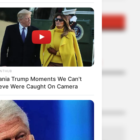
TEMAS DESTACADOS
CORTES DE LUZ EN BOLÍVAR
EL CARMEN DE BOLÍVAR
DUMEK TURBAY
ALCALDÍA DE CARTAGENA
YAMIL ARANA
FEMINICIDIO
ANTHUB
ania Trump Moments We Can't
ieve Were Caught On Camera
LO MÁS LEÍDO
EPA COLOMBIA