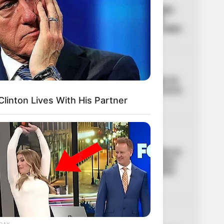
01
Trasladaron a Epa Colombia
para Ibagué: Gobierno de
Abelardo habría dado la orden
02
PICO Y PLACA
Pico y placa en Bogotá del 10
al 16 de agosto: cambios en la
rotación esta semana
 Clinton Lives With His Partner
03
SAN GIL
Joven herido por accidente en
San Gil y un presunto “paseo
de la muerte”: familia clama
por atención médica
CORTES DE AGUA
DAY