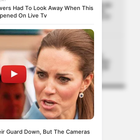
04
Cortes de agua en Bogotá del
wers Had To Look Away When This
10 al 16 de agosto: barrios
pened On Live Tv
quedarán secos hasta por 27
horas
05
AVIANCA
Sustrajeron ropa de lujo y
perfumes: esposa de Franco
Armani denuncia pérdida de
$60 millones en Avianca
eir Guard Down, But The Cameras