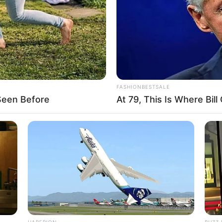
os, urbanizaciones, sectores residenciales y
juste será temporal
y aseguró que sigue
ionamiento del sistema
para garantizar el
ua en Cartagena se aplica entre las
8:00 de la
FASHIONBESTSALE
demás, la medida
se realiza de forma rotativa y
Seen Before
At 79, This Is Where Bill
o
.
HABERION
BUZZ 