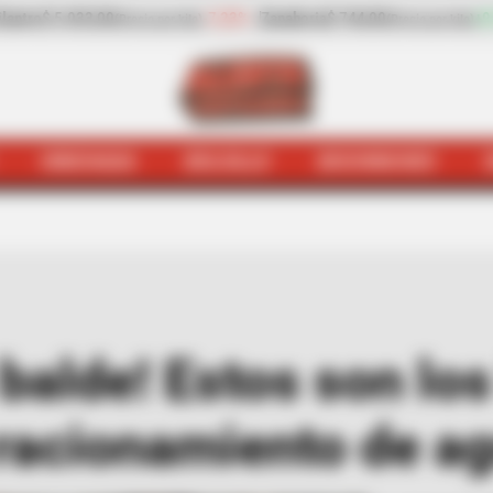
Zanahoria
$ 744,00
+9,73%
Papaya
$ 3.500,00
+
(Precio por kilo)
(Precio por kilo)
HINCHADA
BOLSILLO
BOCHINCHES
¡A bañarse con balde! Estos son los barrios de Cartagen
balde! Estos son los
racionamiento de ag