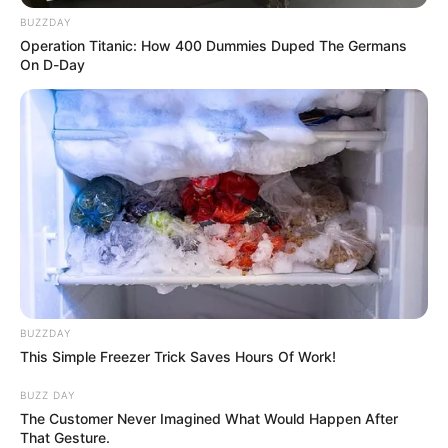
movilidad; control de alcoholemia; control de velocidad en
BUZZDAY
las vías de acceso a la ciudad, y en diferentes corredores
Operation Titanic: How 400 Dummies Duped The Germans
que comunican hacia las zonas insulares.
On D-Day
COMPARTIR
ALERTA BOGOTÁ EN GOOGLE NEWS
TEMAS RELACIONADOS
DATT
MOTOCICLETA
CARTAGENA
BUZZDAY
MANTÉNGASE EN ALERTA
This Simple Freezer Trick Saves Hours Of Work!
BUZZ DAY
Tenemos todas las noticias que le
The Customer Never Imagined What Would Happen After
interesan. Para estar bien informado, por
That Gesture.