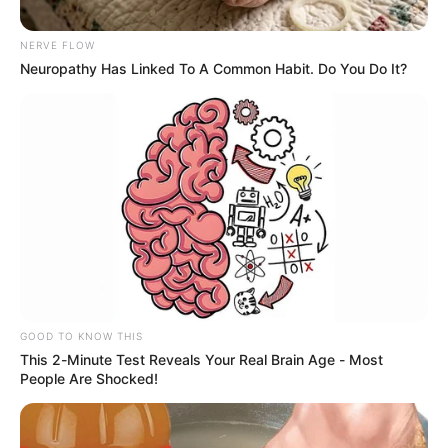
NERVE FLOW
Neuropathy Has Linked To A Common Habit. Do You Do It?
Alcaldía de Cartagena
GOOD TO KNOW THIS
This 2-Minute Test Reveals Your Real Brain Age - Most
Por:
Andrea Martínez Rodríguez
People Are Shocked!
Diciembre 29, 2021