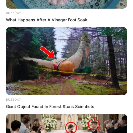
de muertes por dengue en Cartagena
BUZZDAY
What Happens After A Vinegar Foot Soak
BUZZDAY
Giant Object Found In Forest Stuns Scientists