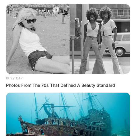
favor, active las notificaciones de Alerta.
ACTIVAR AHORA
TEMAS DESTACADOS
CORTES DE LUZ EN BOLÍVAR
EL CARMEN DE BOLÍVAR
DUMEK TURBAY
ALCALDÍA DE CARTAGENA
YAMIL ARANA
BUZZ DAY
FEMINICIDIO
Photos From The 70s That Defined A Beauty Standard