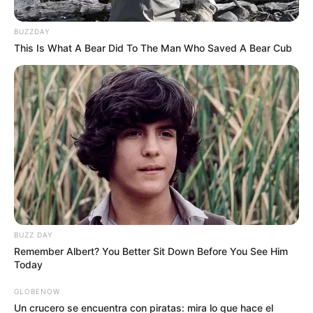
BUZZDAY
This Is What A Bear Did To The Man Who Saved A Bear Cub
Alcaldía
Por:
Maira Alejandra Martínez Castellar
Febrero 4, 2020
BUZZ DAY
Remember Albert? You Better Sit Down Before You See Him
Today
COMPARTIR
GLOBENOW
Un crucero se encuentra con piratas: mira lo que hace el