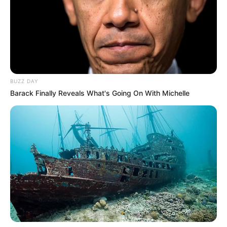
Tenemos todas las noticias que le
interesan. Para estar bien informado, por
favor, active las notificaciones de Alerta.
ACTIVAR AHORA
BUZZ DAY
Barack Finally Reveals What's Going On With Michelle
TEMAS DESTACADOS
CORTES DE LUZ EN BOLÍVAR
EL CARMEN DE BOLÍVAR
DUMEK TURBAY
ALCALDÍA DE CARTAGENA
YAMIL ARANA
FEMINICIDIO