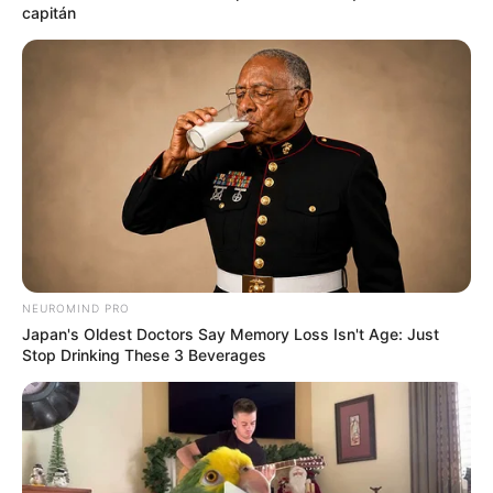
UNIRSE AL CANAL DE WHATSAPP
capitán
A través de las redes sociales, el Alcalde de la ciudad
William Dau Chamat
reveló el nombre de la persona que
será la encargada
de una de las entidades más
importantes de la ciudad,
el DATT.
Lea aquí:
Jaque mate al presidente de la liga de ajedrez
Bolívar
El nombre de la nueva funcionaria es
Sindry Camargo
,
ingeniera civil egresada de la Universidad de Cartagena,
con una maestría en ingeniería civil con énfasis en vías y
NEUROMIND PRO
transporte de la Universidad del Norte.
Japan's Oldest Doctors Say Memory Loss Isn't Age: Just
Stop Drinking These 3 Beverages