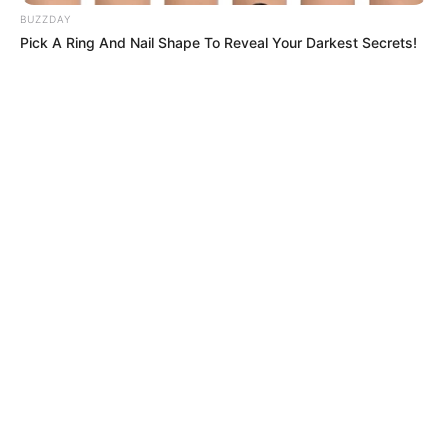
BUZZDAY
Pick A Ring And Nail Shape To Reveal Your Darkest Secrets!
TERREMOTO
Caos en las carreteras de Colombia:
estas son las vías nacionales cerradas
por el terremoto
AEROPUERTOS
Terremoto afectó varios aeropuertos en
Colombia: el de Pereira se vino abajo