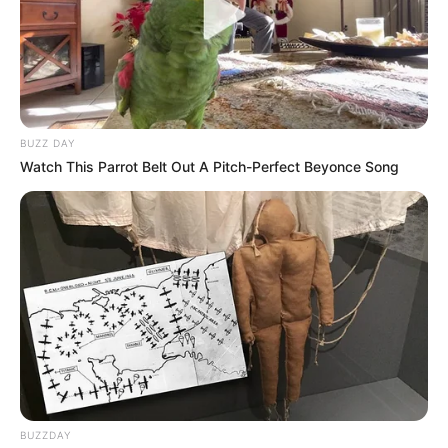
BUZZ DAY
Watch This Parrot Belt Out A Pitch-Perfect Beyonce Song
Camargo, Viene de trabajar en el Transmetro de
Barranquilla, donde se desempeñó como
jefe de
moderación y programación del sistema de transporte
masivo
; de igual manera trabajó en la Secretaría de
Movilidad de Barranquilla en el área de Gestión de
Tránsito y Seguridad Vial.
BUZZDAY