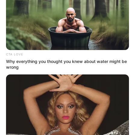
COMPARTIR
UNIRSE AL CANAL DE WHATSAPP
Las obras del proyecto
“4 en 1”
siguen avanzando en
Bocagrande
y
Castillogrande
, dos de los sectores donde
CTA LOVE
cada aguacero termina convirtiéndose en un dolor de
Why everything you thought you knew about water might be
cabeza por las
inundaciones y los enormes
wrong
encharcamientos.
LEA TAMBIÉN
Ojo, conductores: Cartagena
también puso reglas a motos y
otros vehículos eléctricos