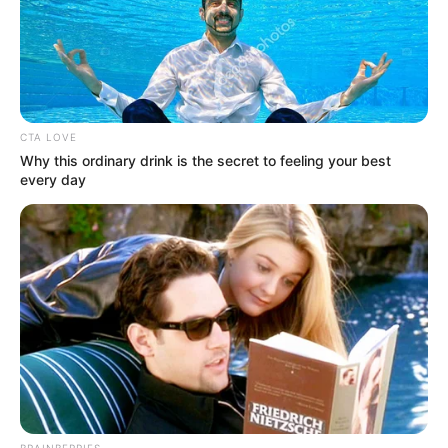
ACTIVAR AHORA
CTA LOVE
TEMAS DESTACADOS
Why this ordinary drink is the secret to feeling your best
every day
CORTES DE LUZ EN BOLÍVAR
EL CARMEN DE BOLÍVAR
DUMEK TURBAY
ALCALDÍA DE CARTAGENA
YAMIL ARANA
FEMINICIDIO
BRAINBERRIES