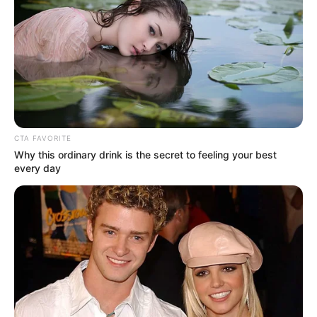
En el nuevo frente de trabajo, cerca al
Club Naval
, ya se
realizaron cierres de la zona, implementación del
Plan de
Manejo de Tránsito
y reuniones con comerciantes y
residentes para explicar el desarrollo de la intervención.
También comenzaron las
excavaciones iniciales
para
instalar las tuberías que harán parte del llamado
tanque
tormenta
, una estructura clave para recoger y evacuar el
CTA FAVORITE
agua lluvia.
Why this ordinary drink is the secret to feeling your best
every day
LEA TAMBIÉN
Transcaribe lo lleva al Nuevo
Chambacú en Cartagena: conozca
las rutas disponibles
La
megaobra incluye nuevos colectores, redes de