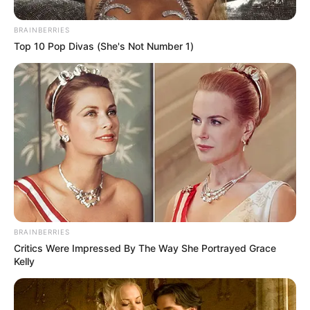
Este sábado, el alcalde
Dumek Turbay
llegó hasta la
avenida Chile
para revisar cómo avanzan los trabajos y
BRAINBERRIES
supervisar el nuevo frente de obra que ya arrancó cerca al
Top 10 Pop Divas (She's Not Number 1)
Club Naval
.
BRAINBERRIES
Critics Were Impressed By The Way She Portrayed Grace
Kelly