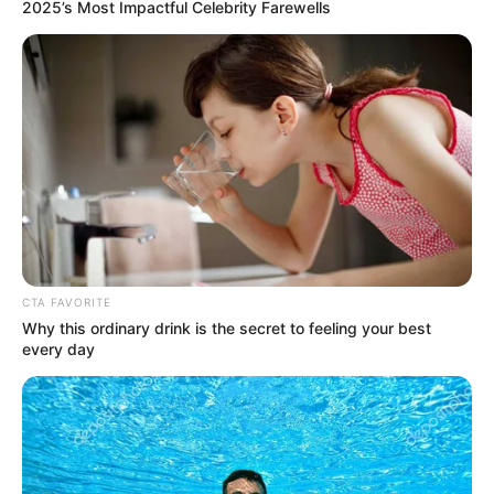
2025’s Most Impactful Celebrity Farewells
COMPARTIR
ALERTA BOGOTÁ EN GOOGLE NEWS
TEMAS RELACIONADOS
BOCAGRANDE
NOTICIAS CARTAGENA
INUNDACIONES
OBRAS DE INFRAESTRUCTURA
DUMEK TURBAY
ALERTA CARTAGENA
CASTILLOGRANDE
CTA FAVORITE
Why this ordinary drink is the secret to feeling your best
every day
MANTÉNGASE EN ALERTA
Tenemos todas las noticias que le
interesan. Para estar bien informado, por
favor, active las notificaciones de Alerta.