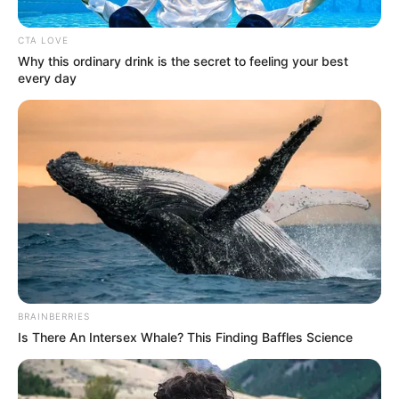
CTA LOVE
Why this ordinary drink is the secret to feeling your best
every day
Cortesía de Cerveza Andina
Plaza de toros de Cartagena.
Por:
María Beatriz López
Junio 1, 2026
BRAINBERRIES
Is There An Intersex Whale? This Finding Baffles Science