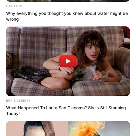
CTA LOVE
Why everything you thought you knew about water might be
CORTES DE LUZ EN BOLÍVAR
wrong
EL CARMEN DE BOLÍVAR
DUMEK TURBAY
ALCALDÍA DE CARTAGENA
YAMIL ARANA
FEMINICIDIO
BRAINBERRIES
What Happened To Laura San Giacomo? She's Still Stunning
Today!