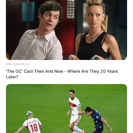
LEA TAMBIÉN
Pa' los patios: Inmovilizan 80
motocicletas en el Centro de
Cartagena pese a prohibición de
circulación
BRAINBERRIES
'The OC' Cast Then And Now - Where Are They 20 Years
Later?
Entre las alternativas que se estudian está
conseguir un
lote
que permita
levantar el colegio en una sola sede
.
También se contempla la posibilidad de
distribuir los
niveles educativos en varios predios
, dependiendo de las
condiciones del terreno
y la viabilidad técnica.
La administración distrital proyecta iniciar las
obras en
octubre
de este año, aunque
primero deberá avanzar el
proceso de contratación
y adjudicación del proyecto.