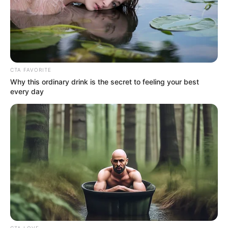
ACTIVAR AHORA
CTA FAVORITE
TEMAS DESTACADOS
Why this ordinary drink is the secret to feeling your best
every day
CORTES DE LUZ EN BOLÍVAR
EL CARMEN DE BOLÍVAR
DUMEK TURBAY
ALCALDÍA DE CARTAGENA
YAMIL ARANA
FEMINICIDIO
CTA LOVE