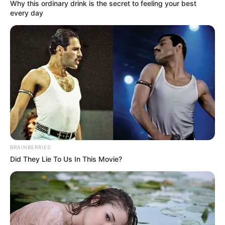
Why this ordinary drink is the secret to feeling your best
COMPARTIR
every day
ALERTA BOGOTÁ EN GOOGLE NEWS
TEMAS RELACIONADOS
OBRAS
NOTICIAS CARTAGENA
EDUCACIÓN
COLEGIOS
COLEGIOS PÚBLICOS
LA BOQUILLA
CARTAGENA
DUMEK TURBAY
ALCALDÍA DE CARTAGENA
BRAINBERRIES
Did They Lie To Us In This Movie?
MANTÉNGASE EN ALERTA
Tenemos todas las noticias que le
interesan. Para estar bien informado, por
favor, active las notificaciones de Alerta.