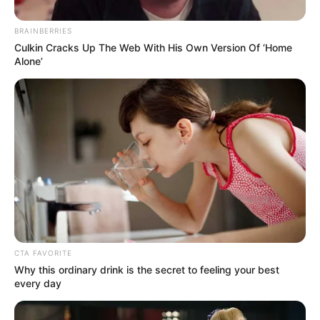
utilizado para otros proyectos
. Sin embargo, aclaró que
actualmente uno de los principales retos es definir el
BRAINBERRIES
terreno
donde se construirá la institución.
Culkin Cracks Up The Web With His Own Version Of ‘Home
Alone’
CTA FAVORITE
Why this ordinary drink is the secret to feeling your best
every day