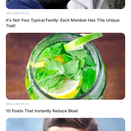
BRAINBERRIES
It's Not Your Typical Family: Each Member Has This Unique
Trait!
Orlando Ramos Esalas (fondo) - @dumek_turbay/X
Calle 4 de La Boquilla - Alcalde Dumek Turbay
Por:
Danna Belén Jurado Ortega
BRAINBERRIES
Mayo 7, 2026
10 Foods That Instantly Reduce Bloat