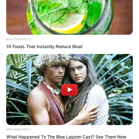
BRAINBERRIES
10 Foods That Instantly Reduce Bloat
Cortesía
Bolívarland
Por:
Andrea Melissa Ascanio De Oro
Diciembre 10, 2025
BRAINBERRIES
What Happened To The Blue Lagoon Cast? See Them Now