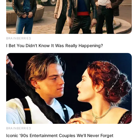
alegría y convivencia.
Le puede interesar esta nota:
Protección Costera en
Cartagena: hay cierres temporales con el inicio de las
obras en Playa 2
BRAINBERRIES
I Bet You Didn't Know It Was Really Happening?
BRAINBERRIES
Iconic '90s Entertainment Couples We'll Never Forget