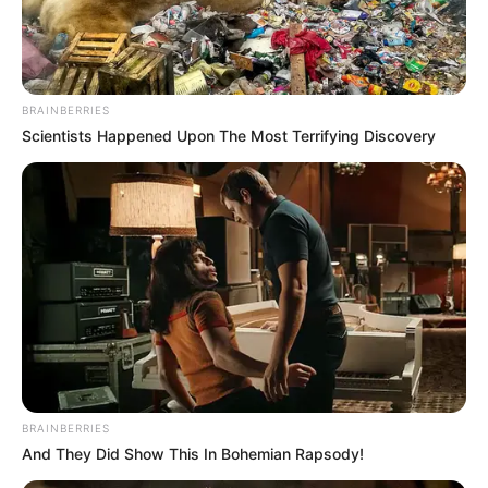
Tenemos todas las noticias que le
interesan. Para estar bien informado, por
favor, active las notificaciones de Alerta.
BRAINBERRIES
Scientists Happened Upon The Most Terrifying Discovery
ACTIVAR AHORA
TEMAS DESTACADOS
CORTES DE LUZ EN BOLÍVAR
EL CARMEN DE BOLÍVAR
DUMEK TURBAY
ALCALDÍA DE CARTAGENA
YAMIL ARANA
FEMINICIDIO
BRAINBERRIES
And They Did Show This In Bohemian Rapsody!