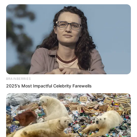
Carmen de Bolívar
• 12 de diciembre: San Juan Nepomuceno
• 13 de diciembre: Macayepo
• 15 de diciembre: Magangué, Turbana y Yatí
• 16 de diciembre: Mahates
• 23 de diciembre: Infantería de Marina
COMPARTIR
ALERTA BOGOTÁ EN GOOGLE NEWS
BRAINBERRIES
2025’s Most Impactful Celebrity Farewells
TEMAS RELACIONADOS
NAVIDAD
BOLÍVAR
GOBERNACIÓN DE BOLÍVAR
CARMEN DE BOLÍVAR
MANTÉNGASE EN ALERTA