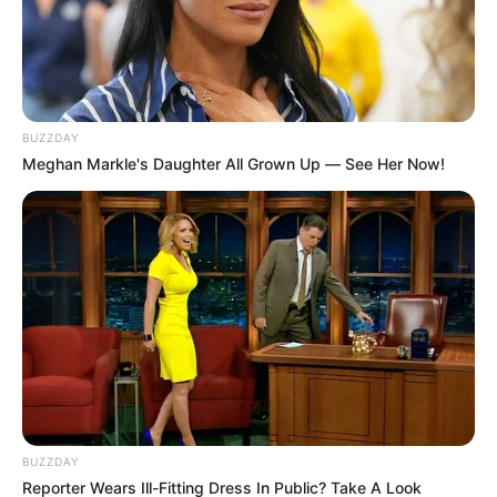
BUZZDAY
Meghan Markle's Daughter All Grown Up — See Her Now!
Agenda
BUZZDAY
Reporter Wears Ill-Fitting Dress In Public? Take A Look