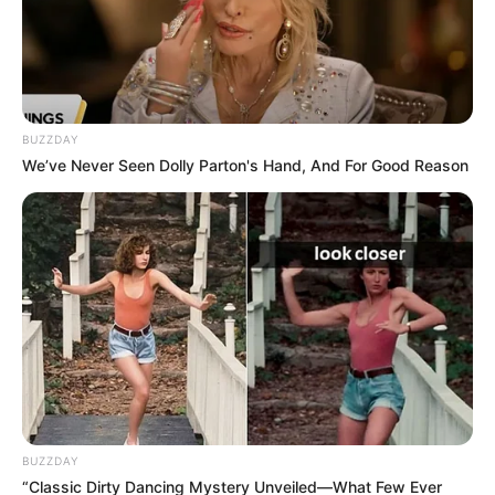
BUZZDAY
We’ve Never Seen Dolly Parton's Hand, And For Good Reason
Cortesía Gobernación de Bolívar
La programación del primer día culminará a las 7:00 p.m.
en la Plaza de la Aduana con el espectáculo “La herencia
africana en la música de Cartagena y Bolívar”.
Por:
Ruby Villarreal Julio
Noviembre 4, 2025
BUZZDAY
“Classic Dirty Dancing Mystery Unveiled—What Few Ever