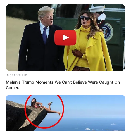
El segundo día,
a las 2:00 p. m., la actividad “Baila la
Plaza”
se desarrollará con la participación del Picó El
Gran Lobo de Barranquilla, acompañada por una muestra
gastronómica y artesanal. A las 7:00 p. m. en la Plaza de
la Aduana, el evento central contará con las
presentaciones de:
Artista emergente
Aria Vega
INSTANTHUB
Diego Daza
Melania Trump Moments We Can't Believe Were Caught On
Camera
Elvis Crespo
Koffe el Cafetero
Por su parte, el gobernador
Yamil Arana
señaló que
Bolívar 1600 es una experiencia cultural con un alcance