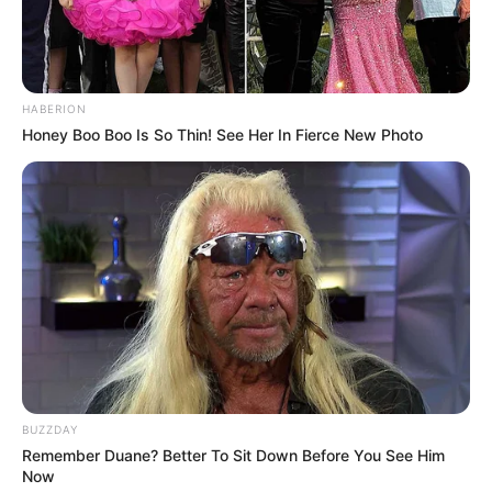
HABERION
Honey Boo Boo Is So Thin! See Her In Fierce New Photo
BUZZDAY
Remember Duane? Better To Sit Down Before You See Him
Now