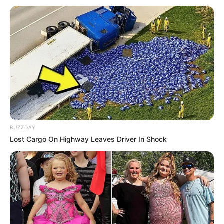
MANTÉNGASE EN ALERTA
Tenemos todas las noticias que le
interesan. Para estar bien informado, por
favor, active las notificaciones de Alerta.
ACTIVAR AHORA
BUZZDAY
Lost Cargo On Highway Leaves Driver In Shock
TEMAS DESTACADOS
CORTES DE LUZ EN BOLÍVAR
EL CARMEN DE BOLÍVAR
DUMEK TURBAY
ALCALDÍA DE CARTAGENA
YAMIL ARANA
FEMINICIDIO