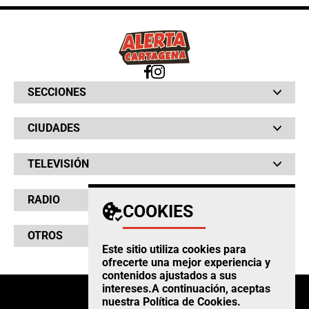
SECCIONES
Bochinches
CIUDADES
Bolsillo
Hinchada
Barranquilla
Judiciales
TELEVISIÓN
Bogotá
Quejódromo
Bucaramanga
Qué Susto
Canal RCN
Cartagena
Servicios
RADIO
NTN24
Cúcuta
COOKIES
Taxiviris
RCN Comerciales
Neiva
Vivir Sabroso
RCN Radio
RCN Novelas
Paisa
OTROS
La Fm
Noticias RCN
Tolima
Este sitio utiliza cookies para
Deportes RCN
Fides
ofrecerte una mejor experiencia y
La Mega
La República
contenidos ajustados a sus
Radio 1
RCN Social
intereses.A continuación, aceptas
El Sol
Política de Privacidad
SuperLike
nuestra
Política de Cookies
.
La FM Plus
Atención al Oyente