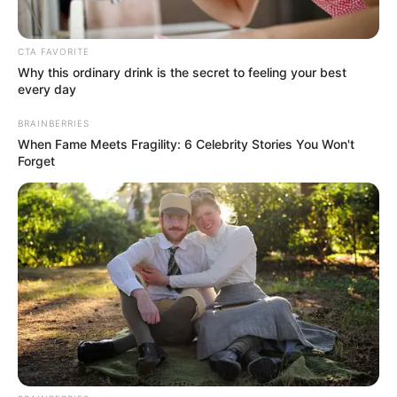
Tenemos todas las noticias que le
interesan. Para estar bien informado, por
CTA FAVORITE
favor, active las notificaciones de Alerta.
Why this ordinary drink is the secret to feeling your best
every day
BRAINBERRIES
ACTIVAR AHORA
When Fame Meets Fragility: 6 Celebrity Stories You Won't
Forget
TEMAS DESTACADOS
CORTES DE LUZ EN BOLÍVAR
EL CARMEN DE BOLÍVAR
DUMEK TURBAY
ALCALDÍA DE CARTAGENA
YAMIL ARANA
FEMINICIDIO