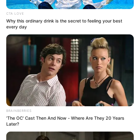
un nuevo aviso que condujo al hallazgo del cuerpo de
una mujer en la misma vía terciaria. Hasta el momento no
CTA LOVE
ha sido identificada plenamente, aunque la información
Why this ordinary drink is the secret to feeling your best
preliminar recopilada por los investigadores indica que
every day
sería conocida con el alias de Ana.
BRAINBERRIES
'The OC' Cast Then And Now - Where Are They 20 Years
Later?