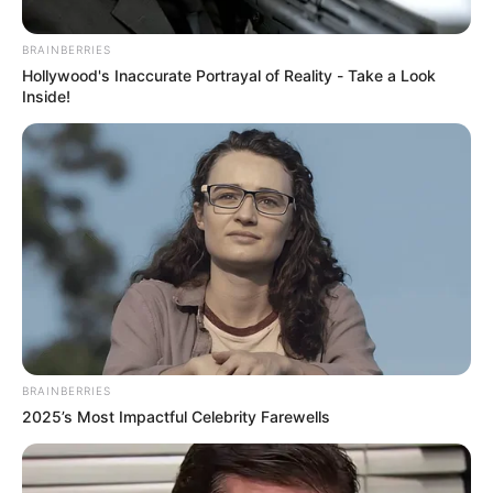
BRAINBERRIES
Hollywood's Inaccurate Portrayal of Reality - Take a Look
Inside!
Www.magnific.com
Los hechos se presentaron en la mañana de este
domingo
BRAINBERRIES
Por:
Diana María Ballestas Ortega
2025’s Most Impactful Celebrity Farewells
Julio 5, 2026