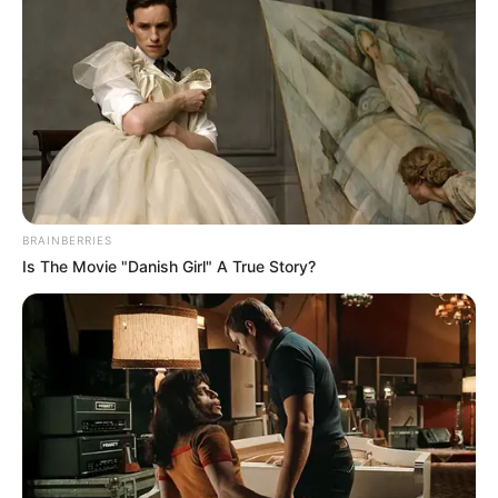
Según explicó la Policía, los cuerpos
fueron encontrados
a una distancia aproximada de cuatro kilómetros entre
sí
, por lo que judicialmente aún no es posible afirmar que
ambos hechos tengan relación.
Las fuentes oficiales indicaron que un equipo
BRAINBERRIES
especializado adelanta las labores de inspección y
Is The Movie "Danish Girl" A True Story?
recolección de elementos probatorios para esclarecer las
circunstancias de ambas muertes.
LEA TAMBIÉN
Sin energía hasta por 10 horas:
cortes de luz en Cartagena y
Bolívar, 6 julio de 2026