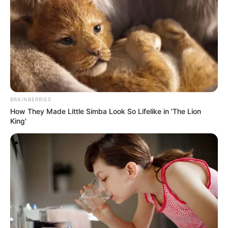
Funcionarios de la Seccional de Investigación Criminal
(SIJIN) realizaron la inspección técnica al lugar de los
hechos. Hasta el momento las autoridades no han
informado sobre capturas ni han revelado los posibles
móviles del asesinato.
COMPARTIR
BRAINBERRIES
How They Made Little Simba Look So Lifelike in 'The Lion
ALERTA BOGOTÁ EN GOOGLE NEWS
King'
TEMAS RELACIONADOS
HALLAZGO
INVESTIGACIÓN ASESINATO
TURBANA
MANTÉNGASE EN ALERTA