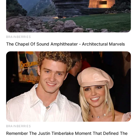
Municipio de Talaigua Nuevo
Circuito:
Santa Ana (Magangué)
Sector:
Los Mangos y El Vesubio
Horario:
8:00 a. m. a 4:00 p. m.
BRAINBERRIES
Duración:
8 horas
The Chapel Of Sound Amphitheater - Architectural Marvels
Sur del Magdalena
Municipio de Santa Ana (Magdalena)
Circuito:
Santa Ana (Magangué)
Sector:
San Fernando
Horario:
8:00 a. m. a 4:00 p. m.
Duración:
8 horas
COMPARTIR
BRAINBERRIES
Remember The Justin Timberlake Moment That Defined The