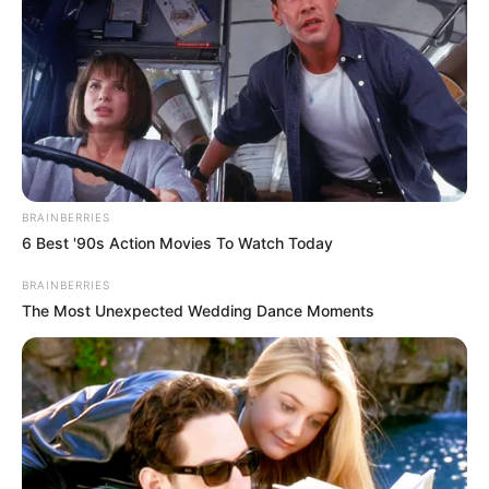
COMPARTIR
UNIRSE AL CANAL DE WHATSAPP
Afinia
, empresa filia del Grupo EPM (
Empresas Públicas
de Medellín
), es la encargada de distribuir la energía
BRAINBERRIES
eléctrica en municipios del Bolívar, Córdoba, Cesar, el sur
6 Best '90s Action Movies To Watch Today
de Magdalena y Sucre.
BRAINBERRIES
La compañía ya confirmó la lista de zonas de Bolívar y
The Most Unexpected Wedding Dance Moments
Cartagena con
cortes de luz programados para el lunes
6 de julio de 2026
, que responden a trabajos de
"mantenimiento, reposición de infraestructura,
normalización de equipos y
mejoras en subestaciones
de diversos municipios"
.
LEA TAMBIÉN