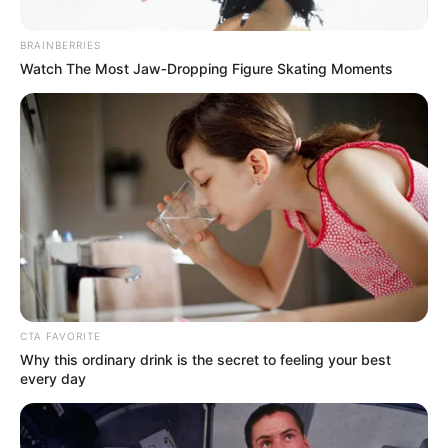
BRAINBERRIES
Watch The Most Jaw‑Dropping Figure Skating Moments
Diseño de Magnific - www.magnific.com /
Colprensa
Cortes de luz en Bolívar y Cartagena, lunes 6 de julio
CTA FAVORITE
2026.
Why this ordinary drink is the secret to feeling your best
every day
Por:
Gustavo Gómez Martínez
Julio 5, 2026