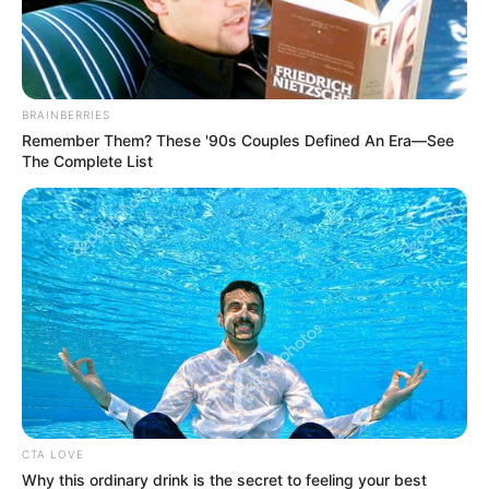
El alcalde de Cartagena le puso
tarea al nuevo MinAmbiente: el
Canal del Dique no puede esperar
BRAINBERRIES
Remember Them? These '90s Couples Defined An Era—See
The Complete List
CTA LOVE
Why this ordinary drink is the secret to feeling your best