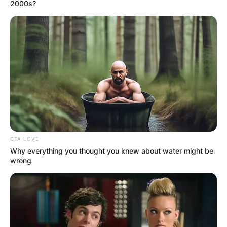
2000s?
ALERTA BOGOTÁ EN GOOGLE NEWS
TEMAS RELACIONADOS
CORTES DE LUZ EN CARTAGENA
CORTES DE LUZ EN BOLÍVAR
AFINIA
CORTES DE LUZ
ENERGÍA ELÉCTRICA
INTERRUPCIÓN DEL SERVICIO DE ENERGÍA
SIN ENERGÍA ELÉCTRICA
ENERGÍA
SERVICIO DE ENERGÍA
ALERTA CARTAGENA
NOTICIAS CARTAGENA
NOTICIAS BOLÍVAR
CTA LOVE
Why everything you thought you knew about water might be
wrong
MANTÉNGASE EN ALERTA
Tenemos todas las noticias que le
interesan. Para estar bien informado, por
favor, active las notificaciones de Alerta.