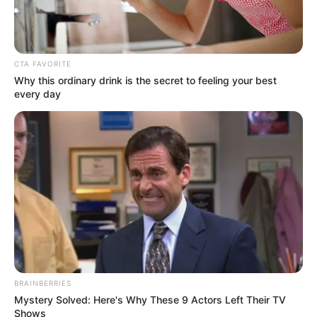
TEMAS RELACIONADOS
CTA FAVORITE
Why this ordinary drink is the secret to feeling your best
GOBERNACIÓN DE BOLÍVAR
CARTAGENA
every day
YAMIL ARANA
NOTICIAS BOLÍVAR
MANTÉNGASE EN ALERTA
Tenemos todas las noticias que le
interesan. Para estar bien informado, por
favor, active las notificaciones de Alerta.
ACTIVAR AHORA
BRAINBERRIES
Mystery Solved: Here's Why These 9 Actors Left Their TV
Shows