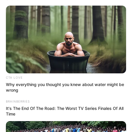
TEMAS DESTACADOS
CORTES DE LUZ EN BOLÍVAR
EL CARMEN DE BOLÍVAR
DUMEK TURBAY
ALCALDÍA DE CARTAGENA
YAMIL ARANA
FEMINICIDIO
CTA LOVE
Why everything you thought you knew about water might be
wrong
BRAINBERRIES
It's The End Of The Road: The Worst TV Series Finales Of All
Time