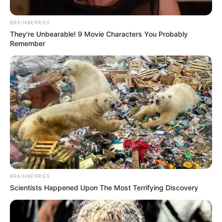
Bolívar.
BRAINBERRIES
They're Unbearable! 9 Movie Characters You Probably
Remember
Cortesía Gobernación de Bolívar
BRAINBERRIES
Yamil Arana, gobernador de Bolívar.
Scientists Happened Upon The Most Terrifying Discovery
Por:
Andrea Melissa Ascanio De Oro
Junio 10, 2025