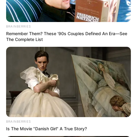
“Nosotros llamamos a la unidad, a
unirnos en torno a los propósitos
BRAINBERRIES
comunes, a encontrarnos en medio de
Remember Them? These '90s Couples Defined An Era—See
las diferencias”, expresó Arana.
The Complete List
BRAINBERRIES
Is The Movie "Danish Girl" A True Story?