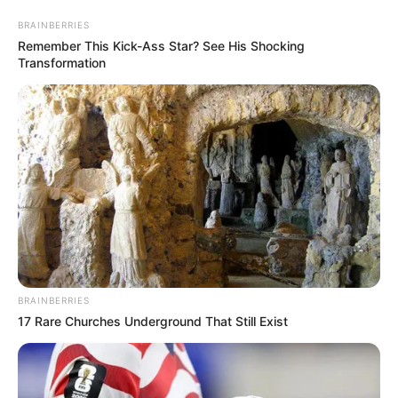
violencia.
BRAINBERRIES
Puedes leer:
Líderes políticos de Bolívar condenan
Remember This Kick-Ass Star? See His Shocking
Transformation
atentado contra el senador Miguel Uribe Turbay
COMPARTIR
ALERTA BOGOTÁ EN GOOGLE NEWS
TEMAS RELACIONADOS
GOBERNADOR DE BOLÍVAR
NOTICIAS BOLÍVAR
CARTAGENA
YAMIL ARANA
BRAINBERRIES
17 Rare Churches Underground That Still Exist
MANTÉNGASE EN ALERTA