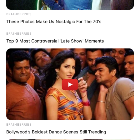
polarización y más diálogo”
BRAINBERRIES
These Photos Make Us Nostalgic For The 70's
BRAINBERRIES
Top 9 Most Controversial 'Late Show' Moments
Cortesía Gobernación de Bolívar
Yamil Arana, gobernador de Bolívar.
BRAINBERRIES
Por:
Mauricio Andrés Gómez Salazar
Bollywood’s Boldest Dance Scenes Still Trending
Junio 8, 2025