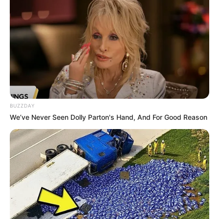
complejos procedimientos de reconstrucción ósea para
intentar salvar sus extremidades.
LEA TAMBIÉN
Centro histórico de Cartagena se
queda sin luz este miércoles por
cortes de Afinia: revise horarios
BUZZDAY
We’ve Never Seen Dolly Parton's Hand, And For Good Reason
"Mi hijo salió del hospital, pero ya no tiene dónde
quedarse. Él y su hermano están prácticamente solos en
Brasil. Una persona les dio alojamiento por una semana,
pero necesitamos traerlo a Cartagena para continuar su
recuperación"
, expresó la madre.
Ingrid explicó que José Gabriel aún necesita una nueva
intervención quirúrgica y que su estado de salud le ha
dejado secuelas que le impedirán retomar una vida