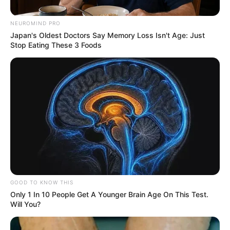
NEUROMIND PRO
Japan's Oldest Doctors Say Memory Loss Isn't Age: Just
Stop Eating These 3 Foods
Fotos suministradas por la familia
Joven sufrió grave accidente de tránsito en Brasil.
Por:
Mauricio Andrés Gómez Salazar
GOOD TO KNOW THIS
Junio 24, 2026
Only 1 In 10 People Get A Younger Brain Age On This Test.
Will You?