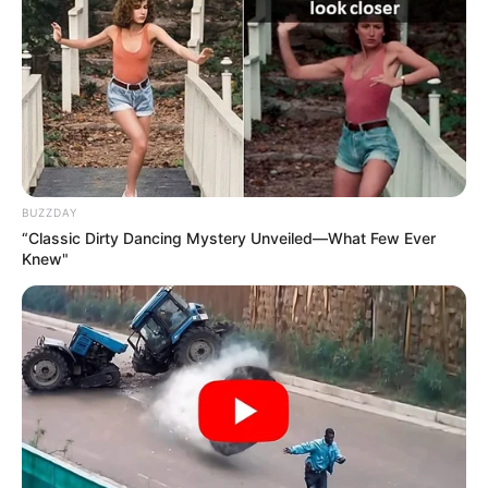
ALERTA BOGOTÁ EN GOOGLE NEWS
TEMAS RELACIONADOS
BRASIL
ACCIDENTE
CARTAGENEROS
NOTICIAS CARTAGENA
ACCIDENTE DE TRÁNSITO
COLOMBIANOS EN EL EXTERIOR
BUZZDAY
“Classic Dirty Dancing Mystery Unveiled—What Few Ever
Knew"
MANTÉNGASE EN ALERTA
Tenemos todas las noticias que le
interesan. Para estar bien informado, por
favor, active las notificaciones de Alerta.
ACTIVAR AHORA