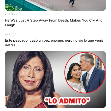
BUZZDAY
TEMAS DESTACADOS
He Was Just A Step Away From Death: Makes You Cry And
Laugh
CORTES DE LUZ EN BOLÍVAR
DARADA
EL CARMEN DE BOLÍVAR
DUMEK TURBAY
Este pescador cazó un pez enorme, pero no vio lo que venía
ALCALDÍA DE CARTAGENA
YAMIL ARANA
detrás
FEMINICIDIO