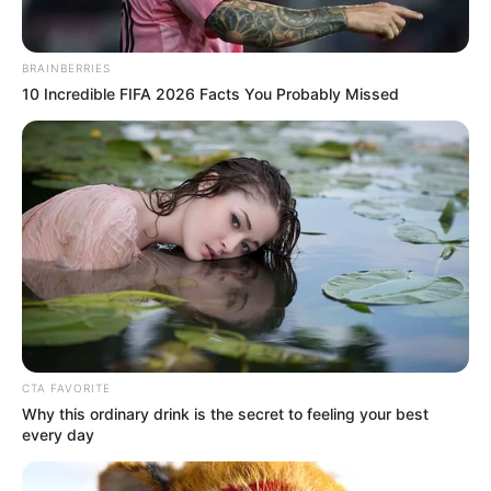
el
corregimiento de Rocha
, donde fue
incinerado
material electoral
durante una jornada de votaciones.
BRAINBERRIES
10 Incredible FIFA 2026 Facts You Probably Missed
CTA FAVORITE
Why this ordinary drink is the secret to feeling your best
every day