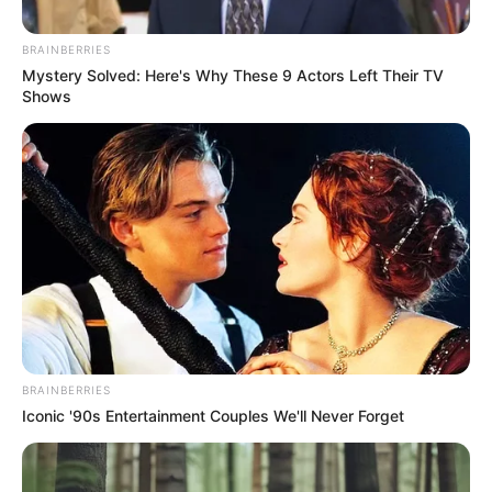
BRAINBERRIES
Mystery Solved: Here's Why These 9 Actors Left Their TV
Shows
Cortesía Gobernación de Bolívar
Comité de seguimiento electoral en Bolívar previo a la
jornada de elecciones.
Por:
Ruby Villarreal Julio
BRAINBERRIES
Marzo 6, 2026
Iconic '90s Entertainment Couples We'll Never Forget