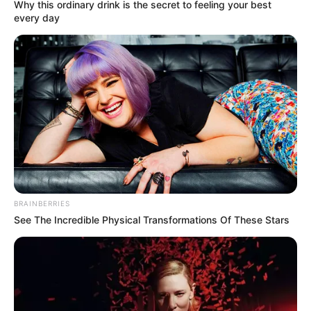
Why this ordinary drink is the secret to feeling your best
every day
Tenemos todas las noticias que le
interesan. Para estar bien informado, por
favor, active las notificaciones de Alerta.
ACTIVAR AHORA
TEMAS DESTACADOS
BRAINBERRIES
CORTES DE LUZ EN BOLÍVAR
See The Incredible Physical Transformations Of These Stars
EL CARMEN DE BOLÍVAR
DUMEK TURBAY
ALCALDÍA DE CARTAGENA
YAMIL ARANA
FEMINICIDIO