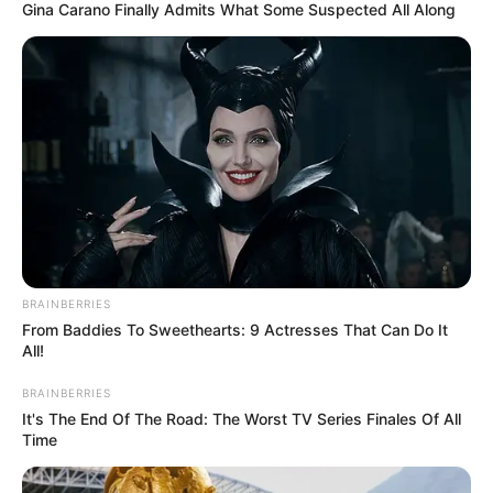
Gina Carano Finally Admits What Some Suspected All Along
Membrillal.
Sectores de los siguientes barrios:
Bruselas: entre diagonal 22 a la 26C y transversal
38 a la 44C.
El Bosque: sobre diagonal 21B entre transversal 48A
a la 53; entre Avenida Crisanto Luque a la diagonal
22A y transversal 45A a la 51A.
Vista Hermosa: entre la calle 14 a la diagonal 30 y
carreras 57E a la 60E.
Olaya Herrera sector Stella: entre la diagonal 32 a la
BRAINBERRIES
diagonal 32A y entre la diagonal 32A a la Avenida
From Baddies To Sweethearts: 9 Actresses That Can Do It
All!
Pedro Romero.
Las Palmeras: manzanas 1 a la 40.
BRAINBERRIES
Corregimiento de La Boquilla: desde la calle 62A
It's The End Of The Road: The Worst TV Series Finales Of All
hasta la calle 103.
Time
Martes 2 de junio de 2026