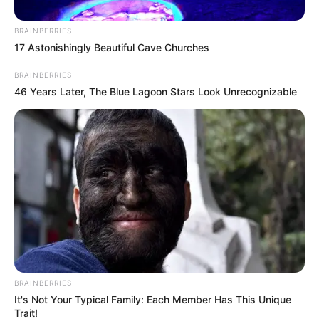
temperaturas o llegarán las lluvias?
BRAINBERRIES
17 Astonishingly Beautiful Cave Churches
La programación de esta medida de
ajuste temporal
,
sectorizada y equitativa, puede consultarse en la página
BRAINBERRIES
web de
Aguas de Cartagena
y en las redes sociales
46 Years Later, The Blue Lagoon Stars Look Unrecognizable
oficiales de la compañía.
BRAINBERRIES
It's Not Your Typical Family: Each Member Has This Unique
Trait!