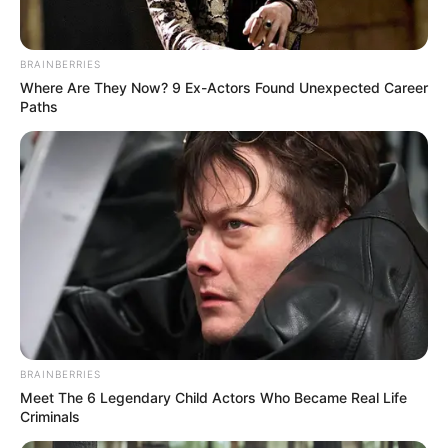
Robles, una parte de Los Deseos y 18 de Enero.
BRAINBERRIES
LEA TAMBIÉN
Where Are They Now? 9 Ex-Actors Found Unexpected Career
Paths
A motociclista se le corrió una teja,
rompió vidrio de un bus de
TransCaribe e hirió al conductor
Urbanización India Catalina, Portal de La Cordialidad,
urbanizaciones Ciudad del Bicentenario, Flor del Campo,
Colombiatón, Villas de Aranjuez, parque de Bolívar.
Sectores de los siguientes barrios:
BRAINBERRIES
La María: entre carrera 28 a la Vía Perimetral y calle
Meet The 6 Legendary Child Actors Who Became Real Life
Criminals
41A a calle 45; entre carrera 34 a la Vía Perimetral y
calle 45 a calle 52; entre carrera 27A y carrera 34 y