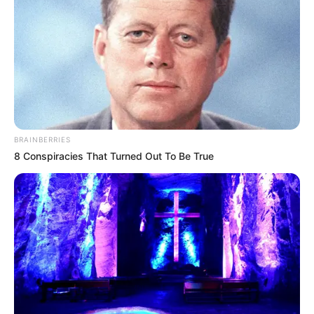
COMPARTIR
UNIRSE AL CANAL DE WHATSAPP
Aguas de Cartagena
informa a la comunidad que se
mantendrá, para la semana del
1 al 7 de junio de 2026
, el
BRAINBERRIES
esquema temporal de ajuste en la distribución del
8 Conspiracies That Turned Out To Be True
servicio de acueducto
, debido a la persistente presencia
de
algas
en el
agua cruda
que ingresa a la
planta de
tratamiento El Bosque
, la cual abastece cerca del
90 %
del agua potable de Cartagena
.
LEA TAMBIÉN
Clima en Cartagena para el mes de
junio: ¿seguirán las altas