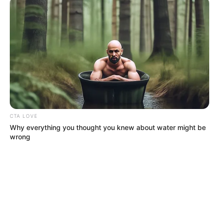
calles 45 a la 53.
La Candelaria: entre carrera 34 a la 38 y calle 31 a
la Vía Perimetral.
La India, 13 de Junio, Alpes Club, Terraza Los Alpes,
Chapacuá, Viejo Porvenir, Los Cerezos, El Gallo,
Madrigal, Las Margaritas, Nuevo Milenio.
Los Alpes: viviendas entre la transversal 70 a la 71D
y calles 63 a la diagonal 32.
La Victoria sector Simón Bolívar: entre las calles 4 a
la 5 y las carreras 69 a la 71.
Navas Meisel: entre las calles 4A a la 4D y las
CTA LOVE
carreras 56 a la 66.
Why everything you thought you knew about water might be
Maria Cano: entre las calles 4E a la 5 y la carrera
wrong
78C a la 80.
Rosedal: entre las calles 4H a la 5 y la carrera 78B a
la 78C.
La Gaitana: entre las calles 3 a la 4 y las carreras 74
a la 77.
San Fernando: entre las calles 5 a la 15 y las
carreras 80C a la 83.