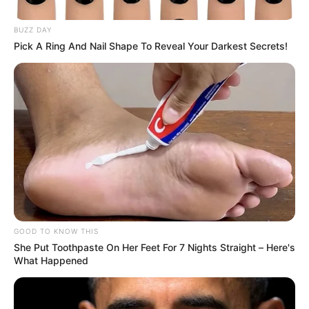
Luciana Dangond y Gerónimo Ibarra
tras desaparecer en Barú,
BUZZ DAY
Pick A Ring And Nail Shape To Reveal Your Darkest Secrets!
Cartagena
GOOD TO KNOW THIS
She Put Toothpaste On Her Feet For 7 Nights Straight – Here's
What Happened