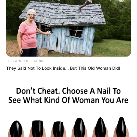
COMPARTIR
UNIRSE AL CANAL DE WHATSAPP
La construcción del nuevo hospital en el corregimiento de
Pasacaballos es, sin duda, una de las promesas de
TIPS AND LIFE HACKS
infraestructura social más esperadas por sus habitantes
They Said Not To Look Inside... But This Old Woman Did!
durante más de una década.
Sin embargo, el anuncio del proyecto, que tendrá un costo
estimado de
$48.891 millones de pesos,
abre de
inmediato un interrogante fiscal y administrativo clave
para el Distrito.
LEA TAMBIÉN
¡Qué alivio! Hallan con vida a