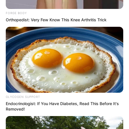
FORGE BODY
Orthopedist: Very Few Know This Knee Arthritis Trick
Cortesía Alcaldía de Cartagena
El filtro final estará en manos del Concejo Distrital, que
deberá estudiar, debatir y aprobar la modificación del
GLYCOGEN SUPPORT
plan de inversiones.
Endocrinologist: If You Have Diabetes, Read This Before It's
Removed!
Por:
Ruby Villarreal Julio
Julio 2, 2026