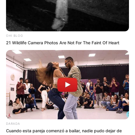
COMPARTIR
ALERTA BOGOTÁ EN GOOGLE NEWS
OHI BLOG
21 Wildlife Camera Photos Are Not For The Faint Of Heart
TEMAS RELACIONADOS
ALCALDÍA DE CARTAGENA
HOSPITAL
PASACABALLOS
PASACABALLOS, BOLÍVAR
DADIS
PRESUPUESTO DE CARTAGENA
DUMEK TURBAY
NOTICIAS CARTAGENA
ALERTA CARTAGENA
ALERTA CARIBE
MANTÉNGASE EN ALERTA
Tenemos todas las noticias que le
DARADA
interesan. Para estar bien informado, por
Cuando esta pareja comenzó a bailar, nadie pudo dejar de
favor, active las notificaciones de Alerta.