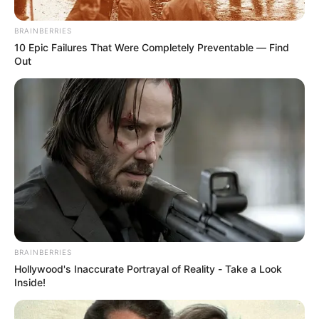
diferentes dependencias de la Alcaldía de Cartagena para
desarrollar las líneas de acción contempladas en el
PES
.
BRAINBERRIES
10 Epic Failures That Were Completely Preventable — Find
Out
BRAINBERRIES
Hollywood's Inaccurate Portrayal of Reality - Take a Look
Inside!