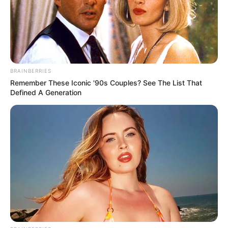
hallada con signos de violencia
COMPARTIR
BRAINBERRIES
ALERTA BOGOTÁ EN GOOGLE NEWS
Remember These Iconic '90s Couples? See The List That
Defined A Generation
TEMAS RELACIONADOS
GETSEMANÍ
CARTAGENA
TURISMO EN CARTAGENA
ALCALDE DE CARTAGENA
MINISTERIO DE CULTURA
ALERTA CARTAGENA
MANTÉNGASE EN ALERTA
Tenemos todas las noticias que le