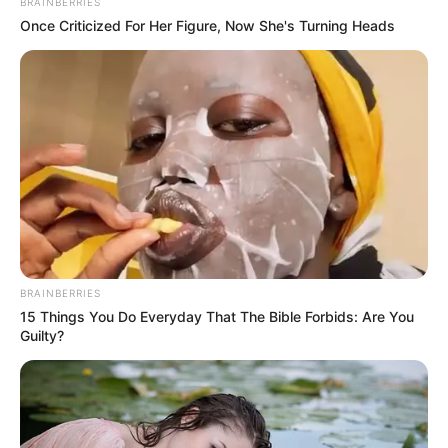
BRAINBERRIES
interesan. Para estar bien informado, por
Once Criticized For Her Figure, Now She's Turning Heads
favor, active las notificaciones de Alerta.
ACTIVAR AHORA
TEMAS DESTACADOS
CORTES DE LUZ EN BOLÍVAR
EL CARMEN DE BOLÍVAR
DUMEK TURBAY
ALCALDÍA DE CARTAGENA
YAMIL ARANA
BRAINBERRIES
FEMINICIDIO
15 Things You Do Everyday That The Bible Forbids: Are You
Guilty?