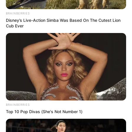
BRAINBERRIES
Disney’s Live-Action Simba Was Based On The Cutest Lion
Cub Ever
Cortesía Alcaldía de Cartagena
PES Vida de Barrio’ de Getsemaní
Por:
Andrea Melissa Ascanio De Oro
BRAINBERRIES
Julio 5, 2026
Top 10 Pop Divas (She's Not Number 1)