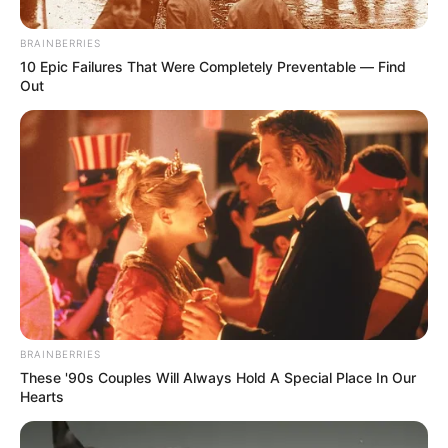
probabilidades de lluvias entre ligeras y moderadas en
varios sectores de la región.
BRAINBERRIES
10 Epic Failures That Were Completely Preventable — Find
El
reporte
también evidencia una disminución de las
Out
alertas relacionadas con
incendios de cobertura vegetal
en comparación con semanas anteriores.
BRAINBERRIES
These '90s Couples Will Always Hold A Special Place In Our
Hearts