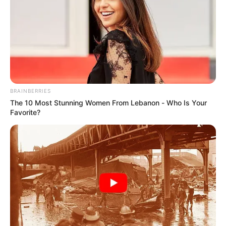
COMPARTIR
UNIRSE AL CANAL DE WHATSAPP
Luego de varias semanas marcadas por
altas
temperaturas y una fuerte sensación térmica en
BRAINBERRIES
Cartagena
, muchos ciudadanos se preguntan si la ola de
The 10 Most Stunning Women From Lebanon - Who Is Your
calor que afectó a la ciudad ya quedó atrás. De acuerdo
Favorite?
con el más reciente
boletín del Ideam
, las condiciones
meteorológicas muestran un cambio de tendencia
asociado al fortalecimiento de las lluvias en gran parte de
la
región Caribe.
Según el informe emitido este
viernes 5 de junio
, durante
las últimas horas se ha registrado
abundante nubosidad
y precipitaciones en diferentes sectores del
Caribe
colombiano
, incluyendo zonas del
departamento de
Bolívar
. Además, para las próximas horas se mantienen