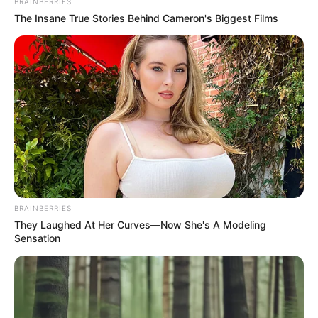
BRAINBERRIES
No realice quemas de basura o vegetación.
The Insane True Stories Behind Cameron's Biggest Films
No arroje colillas de cigarrillo en
zonas verdes o
secas.
Reporte de inmediato cualquier conato de incendio
a las autoridades.
Recomendaciones ante el inicio de la
temporada de
lluvias
Limpie canales, bajantes, desagües y canaletas
para evitar represamientos e inundaciones.
No arroje basura a calles, caños o cuerpos de agua,
ya que puede obstruir el drenaje.
Revise el estado de techos, ventanas y cubiertas
para prevenir filtraciones.
Tenga listo un kit de emergencia con linterna, pilas,
BRAINBERRIES
radio, agua potable y documentos importantes
They Laughed At Her Curves—Now She's A Modeling
protegidos.
Sensation
Evite cruzar calles inundadas o corrientes de agua,
incluso si parecen poco profundas.
Manténgase atento a los pronósticos y
alertas
meteorológicas emitidos por el Ideam
y las
autoridades locales.