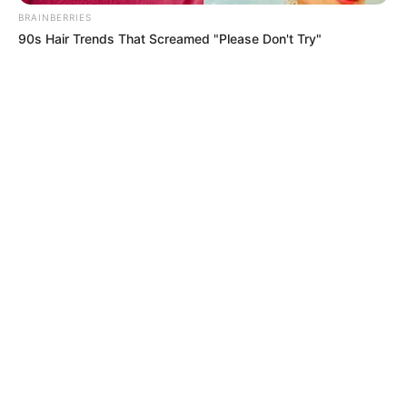
BRAINBERRIES
ALERTA BOGOTÁ EN GOOGLE NEWS
90s Hair Trends That Screamed "Please Don't Try"
TEMAS RELACIONADOS
CARTAGENA
TEMPORADA DE LLUVIAS
TEMPORADA SECA
CARIBE COLOMBIANO
IDEAM
NOTICIAS CARTAGENA
OLA DE CALOR
LLUVIAS EN CARTAGENA
FUERTES LLUVIAS
EMERGENCIAS POR LLUVIAS
LLUVIAS EN LA REGIÓN CARIBE
INCENDIOS FORESTALES
MANTÉNGASE EN ALERTA
Tenemos todas las noticias que le
interesan. Para estar bien informado, por
favor, active las notificaciones de Alerta.