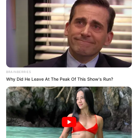
Recomendaciones para enfrentar las
altas temperaturas
Manténgase bien hidratado
:
consuma agua con
frecuencia, incluso si no siente sed.
Evite la exposición directa al sol entre las
10:00 a.
m. y las 4:00 p. m.,
cuando la radiación solar es
más intensa.
Use ropa ligera, de colores claros y tejidos frescos,
además de sombrero o gorra.
BRAINBERRIES
Aplique protector solar y reaplíquelo cada dos horas
Why Did He Leave At The Peak Of This Show's Run?
si permanece al aire libre.
Evite realizar actividad física intensa
durante las
horas de mayor calor.
Mantenga ventilados los espacios cerrados y
busque lugares frescos o con sombra.
No deje niños, adultos mayores ni mascotas dentro
de vehículos estacionados, aunque sea por pocos
minutos.